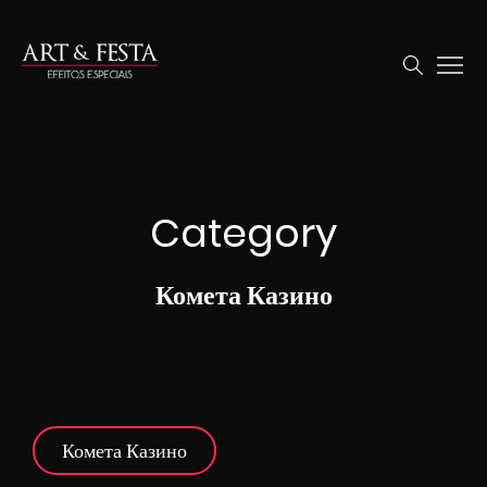
Category
Комета Казино
Комета Казино